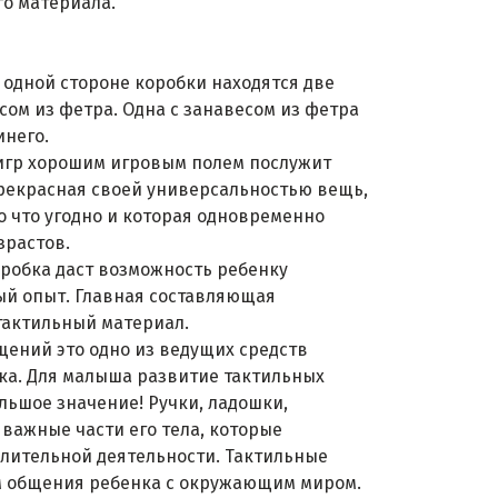
го материала.
а одной стороне коробки находятся две
сом из фетра. Одна с занавесом из фетра
инего.
 игр хорошим игровым полем послужит
прекрасная своей универсальностью вещь,
о что угодно и которая одновременно
зрастов.
оробка даст возможность ребенку
ый опыт. Главная составляющая
тактильный материал.
ений это одно из ведущих средств
ка. Для малыша развитие тактильных
ьшое значение! Ручки, ладошки,
 важные части его тела, которые
лительной деятельности. Тактильные
 общения ребенка с окружающим миром.