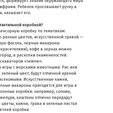
ть, формирует знания окружающего мира
ифрами. Ребенок просовывает ручку в
и, называет его.
 тактильной коробкой?
сенсорную коробку по тематикам:
 разных цветов, искусственной травой —
рную фасоль, черные макароны
расителями), кофе в зернах можно
город, в раскопки окаменелостей.
кскаватором «землю».
ля игры с морскими животными. Рис или
зеленый цвет, будут отличной ареной
насекомыми. Искусственные камни,
упные макароны пригодятся для игры в
езонные коробки: например, солома,
 желуди, каштаны отлично передадут
 цветы, камни, трава и зеленые листья
летней коробки.