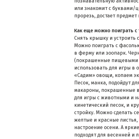
познавательную активнос
или знакомит с буквами/ц
прорезь, достает предмет 
Как еще можно поиграть с
Снять крышку и устроить 
Можно поиграть с фасолью
в ферму или зоопарк. Че
(покрашенные пищевыми к
использовать для игры в о
«Садим» овощи, копаем э
Песок, манка, подойдут д
макароны, покрашенные в 
для игры с животными и 
кинетический песок, и кр
стройку. Можно сделать с
желтые и красные листья,
настроение осени. А яркие
подходят для весенней и 