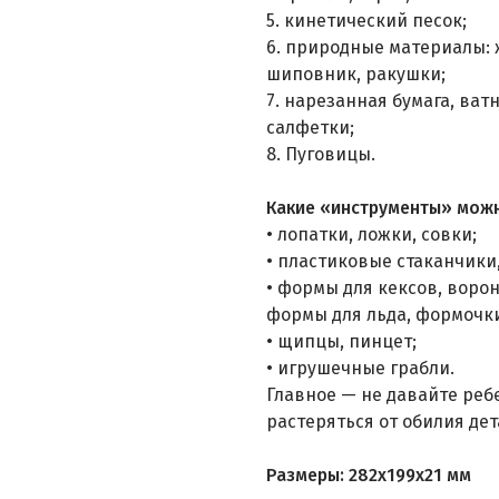
5. кинетический песок;
6. природные материалы: 
шиповник, ракушки;
7. нарезанная бумага, ва
салфетки;
8. Пуговицы.
Какие «инструменты» можн
• лопатки, ложки, совки;
• пластиковые стаканчики
• формы для кексов, воро
формы для льда, формочки
• щипцы, пинцет;
• игрушечные грабли.
Главное — не давайте ребе
растеряться от обилия дет
Размеры: 282x199x21 мм