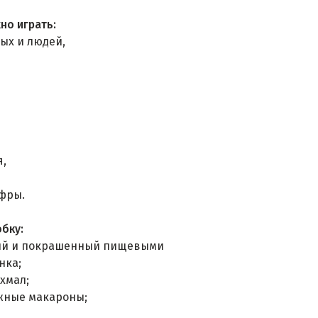
но играть:
ых и людей,
я,
фры.
бку:
елый и покрашенный пищевыми
нка;
ахмал;
ожные макароны;