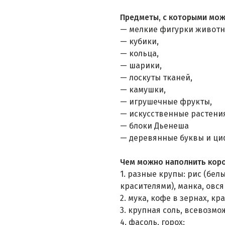
Предметы, с которыми мож
— мелкие фигурки животн
— кубики,
— кольца,
— шарики,
— лоскуты тканей,
— камушки,
— игрушечные фрукты,
— искусственные растени
— блоки Дьенеша
— деревянные буквы и ци
Чем можно наполнить коро
1. разные крупы: рис (б
красителями), манка, овся
2. мука, кофе в зернах, кр
3. крупная соль, всевозм
4. фасоль, горох;