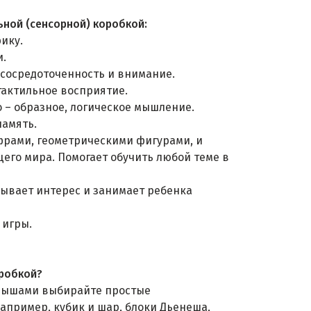
ьной (сенсорной) коробкой:
ику.
и.
, сосредоточенность и внимание.
 тактильное восприятие.
о – образное, логическое мышление.
память.
ифрами, геометрическими фигурами, и
го мира. Помогает обучить любой теме в
зывает интерес и занимает ребенка
 игры.
оробкой?
алышами выбирайте простые
апример, кубик и шар, блоки Дьенеша,