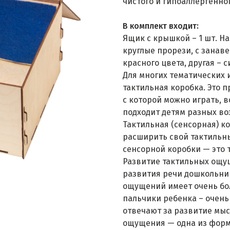
чистого и гипоаллергенно
В комплект входит:
Ящик с крышкой – 1 шт. Н
круглые прорези, с занаве
красного цвета, другая – с
Для многих тематических
тактильная коробка. Это 
с которой можно играть, в
подходит детям разных во
Тактильная (сенсорная) к
расширить свой тактильн
сенсорной коробки — это 
Развитие тактильных ощущ
развития речи дошкольни
ощущений имеет очень бол
пальчики ребенка – очень
отвечают за развитие мыс
ощущения — одна из форм