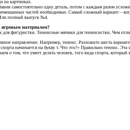
и на картинках.
авив самостоятельно одну деталь, потом с каждым разом усложняй
перемешанных частей необходимые. Самый сложный вариант – ког
 Или полный выпуск №4.
м игровым материалом?
к для фигуристки. Теннисные мячики для теннисистки. Чем отл
ртивное направление. Например, теннис. Разложите шесть вариа
 спорта начинается на букву т. Что это?» Правильно теннис. Эта
ваем о том, что умеет делать человек, того вида спорта, которы