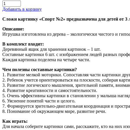
Добавить в корзину
Сложи картинку «Спорт №2» предназначена для детей от 3 л
Описание:
Игрушка изготовлена из дерева – экологически чистого и гипо
В комплект входит:
Деревянный ящик для хранения картинок – 1 шт.
Составные картинки 6 шт. с изображением людей разных проф
Каждая картинка поделена на четыре части.
Чем полезны составные картинки?
1. Развитие мелкой моторики. Сопоставляя части картинки друг
2. Ребенок учится ориентироваться на плоскости, собирая карт
3. Развитие логического мышления, зрительной памяти, внима
4. Развитие креативности и самостоятельности.
5. Очень эффективны картинки в становлении у малыша нагля
6. Уяснение понятий части и целого.
7. Формируется зрительно-двигательная координация и простр
8. Понимание об окружающем мире, развитие речи.
Как играть:
Для начала соберите картинки сами, расскажите, кто на них из