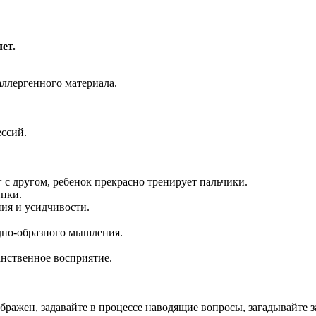
ет.
аллергенного материала.
ессий.
 с другом, ребенок прекрасно тренирует пальчики.
инки.
ния и усидчивости.
дно-образного мышления.
анственное восприятие.
ображен, задавайте в процессе наводящие вопросы, загадывайте 