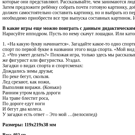
которые они представляют. Рассказывайте, чем занимаются люд
Затем предложите ребёнку собрать почти готовую картинку, доб
должен самостоятельно составить картинку, но и выбрать из 
необходимо приобрести все три выпуска составных картинок.
В какие игры еще можно поиграть с данным дидактически
Нарисуйте ипподром. Пусть по нему скачут лошадки. Или като
1. «На какую букву начинается». Загадайте какое-то одно спо
спорт по первой букве в названии этого вида спорта. «Мой вид
2. «Что умеет делать?» Похожая игра, только здесь мы рассказы
же фигурист или фигуристка. Угадал.
Загадки о видах спорта и спортсменах:
Дождались зимы друзья;
По реке бегут, скользя.
Лед срезают, как ножи,
Выполняя виражи. (Коньки)
Ранним утром вдоль дороги
На траве блестит роса,
По дороге едут ноги
И бегут два колеса.
У загадки есть ответ – Это мой …(велосипед)
Размеры: 119x219x38 мм
Вес: 402 гр.