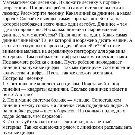
Математической лесенкой. Выложите лесенку в порядке
возрастания. Попросите ребенка самостоятельно выложить
лесенку. Рассмотрите лесенку. Какая линейка длиннее, а какая
короче? Сделайте выводы: самая короткая линейка та, на
которой изображен всего лишь один автобус. Длиннее – там,
где два паровозика. Насколько линейка с паровозиками
длиннее, чем с автобусом? Правильно, на один. Какая самая
длинная линейка? Та, на которой изображено десять машин. А
сколько воздушных шаров на другой линейке? Обратите
внимание малыша на деревянную платформу для хранения
материала. Там изображены цифры и математические знаки.
Познакомьте ребенка с ними. Пусть ребенок накладывает
линейки на нужные цифры – так мы тренируем соотношение
количества и цифры. Пусть, так же сложит все знаки.
Построим «лесенку».
1. Соотношение количества и цифры. Подставляйте под
линейки — квадраты единички. Сколько единичек войдет в
пять? А в три?
2. Понимание системы больше — меньше. Сопоставляем
линейки между собой. На линейке семь подводных лодок. А
на линейке рядом – шесть баркасов. На сколько подводных
лодок больше, чем баркасов?
3. Используйте квадратики – единички, как счетный
материал. Так же еще можно рядом с линейками раскладывать
нужные цифры.