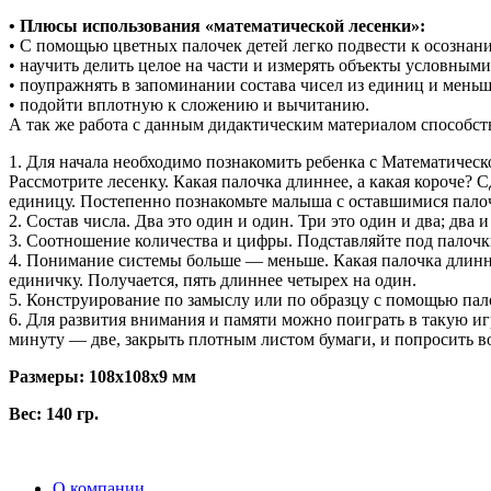
• Плюсы использования «математической лесенки»:
• С помощью цветных палочек детей легко подвести к осозна
• научить делить целое на части и измерять объекты условным
• поупражнять в запоминании состава чисел из единиц и меньш
• подойти вплотную к сложению и вычитанию.
А так же работа с данным дидактическим материалом способс
1. Для начала необходимо познакомить ребенка с Математическ
Рассмотрите лесенку. Какая палочка длиннее, а какая короче? С
единицу. Постепенно познакомьте малыша с оставшимися палоч
2. Состав числа. Два это один и один. Три это один и два; два и
3. Соотношение количества и цифры. Подставляйте под палочк
4. Понимание системы больше — меньше. Какая палочка длиннее
единичку. Получается, пять длиннее четырех на один.
5. Конструирование по замыслу или по образцу с помощью пал
6. Для развития внимания и памяти можно поиграть в такую и
минуту — две, закрыть плотным листом бумаги, и попросить в
Размеры: 108x108x9 мм
Вес: 140 гр.
О компании