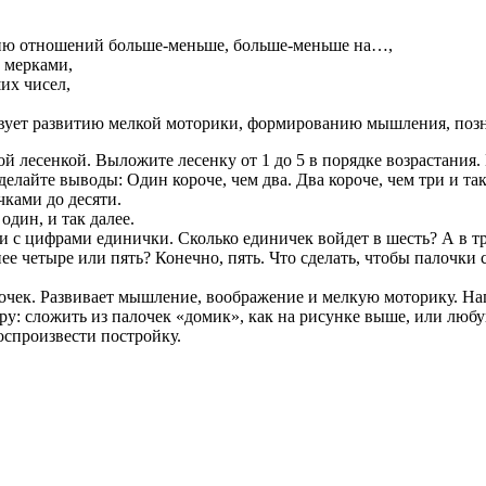
нию отношений больше-меньше, больше-меньше на…,
и мерками,
их чисел,
твует развитию мелкой моторики, формированию мышления, позн
ой лесенкой. Выложите лесенку от 1 до 5 в порядке возрастания
делайте выводы: Один короче, чем два. Два короче, чем три и та
ками до десяти.
 один, и так далее.
и с цифрами единички. Сколько единичек войдет в шесть? А в т
 четыре или пять? Конечно, пять. Что сделать, чтобы палочки 
очек. Развивает мышление, воображение и мелкую моторику. На
гру: сложить из палочек «домик», как на рисунке выше, или лю
оспроизвести постройку.