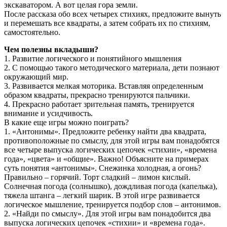
экскаватором. А вот целая гора земли.
После рассказа обо всех четырех стихиях, предложите вынуть
и перемешать все квадраты, а затем собрать их по стихиям,
самостоятельно.
Чем полезны вкладыши?
1. Развитие логического и понятийного мышления
2. С помощью такого методического материала, дети познают
окружающий мир.
3. Развивается мелкая моторика. Вставляя определенным
образом квадраты, прекрасно тренируются пальчики.
4. Прекрасно работает зрительная память, тренируется
внимание и усидчивость.
В какие еще игры можно поиграть?
1. «Антонимы». Предложите ребенку найти два квадрата,
противоположные по смыслу, для этой игры вам понадобятся
все четыре выпуска логических цепочек «стихии», «времена
года», «цвета» и «общие». Важно! Объясните на примерах
суть понятия «антонимы». Снежинка холодная, а огонь?
Правильно – горячий. Торт сладкий – лимон кислый.
Солнечная погода (солнышко), дождливая погода (капелька),
тяжела штанга – легкий шарик. В этой игре развивается
логическое мышление, тренируется подбор слов – антонимов.
2. «Найди по смыслу». Для этой игры вам понадобится два
выпуска логических цепочек «стихии» и «времена года».