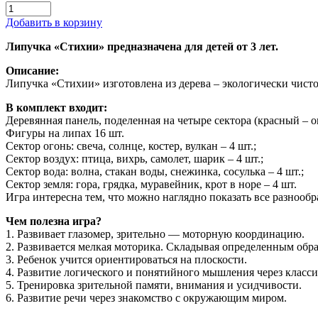
Добавить в корзину
Липучка «Стихии» предназначена для детей от 3 лет.
Описание:
Липучка «Стихии» изготовлена из дерева – экологически чисто
В комплект входит:
Деревянная панель, поделенная на четыре сектора (красный – ог
Фигуры на липах 16 шт.
Сектор огонь: свеча, солнце, костер, вулкан – 4 шт.;
Сектор воздух: птица, вихрь, самолет, шарик – 4 шт.;
Сектор вода: волна, стакан воды, снежинка, сосулька – 4 шт.;
Сектор земля: гора, грядка, муравейник, крот в норе – 4 шт.
Игра интересна тем, что можно наглядно показать все разнообр
Чем полезна игра?
1. Развивает глазомер, зрительно — моторную координацию.
2. Развивается мелкая моторика. Складывая определенным обра
3. Ребенок учится ориентироваться на плоскости.
4. Развитие логического и понятийного мышления через класс
5. Тренировка зрительной памяти, внимания и усидчивости.
6. Развитие речи через знакомство с окружающим миром.