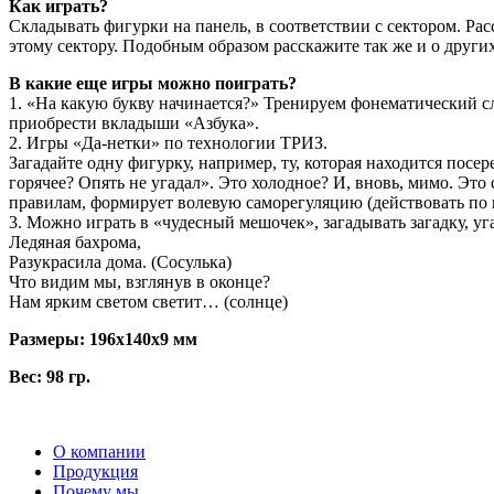
Как играть?
Складывать фигурки на панель, в соответствии с сектором. Рас
этому сектору. Подобным образом расскажите так же и о друг
В какие еще игры можно поиграть?
1. «На какую букву начинается?» Тренируем фонематический с
приобрести вкладыши «Азбука».
2. Игры «Да-нетки» по технологии ТРИЗ.
Загадайте одну фигурку, например, ту, которая находится посер
горячее? Опять не угадал». Это холодное? И, вновь, мимо. Это 
правилам, формирует волевую саморегуляцию (действовать по п
3. Можно играть в «чудесный мешочек», загадывать загадку, у
Ледяная бахрома,
Разукрасила дома. (Сосулька)
Что видим мы, взглянув в оконце?
Нам ярким светом светит… (солнце)
Размеры: 196x140x9 мм
Вес: 98 гр.
О компании
Продукция
Почему мы