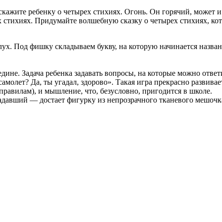
скажите ребенку о четырех стихиях. Огонь. Он горячий, может и
их стихиях. Придумайте волшебную сказку о четырех стихиях, к
лух. Под фишку складываем букву, на которую начинается назва
едине. Задача ребенка задавать вопросы, на которые можно ответ
самолет? Да, ты угадал, здорово». Такая игра прекрасно развива
равилам), и мышление, что, безусловно, пригодится в школе.
гадавший — достает фигурку из непрозрачного тканевого мешочка