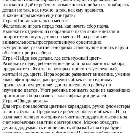
плоскости. Дайте ребенку возможность ошибаться, подбирать
детали не так, как нужно, а так, как ему нравится.
В какие игры можно еще поиграть?
Игра «Поставь деталь на место»
Желательно играть перед тем, как начать сбор пазла.
Выложите отдельно из собранного пазла любые детали и
попросите вернуть детали на место. Игра развивает
внимательность,пространственную ориентацию,
осуществляет развитие сенсорных стало лучше понять игру и
облегчит процесс сбора.
Игра «Найди все детали, где есть нужный цвет»
Разложите перед ребенком все детали пазла данного набора,
предложите найти те, на которых присутствует зеленый,
желтый и др. цвета. Игра хорошо развивает внимание, умение
классифицировать, распределять объекты по единому
признаку и осуществляет дополнительную работу по
изучению цветов. Учит ребенка понимать один из важнейших
принципов сбора пазлов – классификации деталей.
Игра «Обведи деталь»
Для игры понадобятся цветные карандаши, ручки,фломастеры
и листы бумаги. Предложите ребенку обвести объекты.Игра
развивает мелкую моторику и учит нестандартно мыслить за
счет необычных занятий с материалом. Можно обводить
детали, додумывать и дорисовать образы.Такая игра будет
развивать креативность и фантазию.На основе обведенных