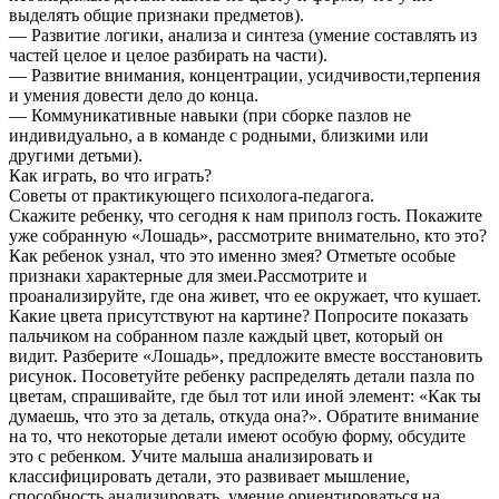
выделять общие признаки предметов).
— Развитие логики, анализа и синтеза (умение составлять из
частей целое и целое разбирать на части).
— Развитие внимания, концентрации, усидчивости,терпения
и умения довести дело до конца.
— Коммуникативные навыки (при сборке пазлов не
индивидуально, а в команде с родными, близкими или
другими детьми).
Как играть, во что играть?
Советы от практикующего психолога-педагога.
Скажите ребенку, что сегодня к нам приполз гость. Покажите
уже собранную «Лошадь», рассмотрите внимательно, кто это?
Как ребенок узнал, что это именно змея? Отметьте особые
признаки характерные для змеи.Рассмотрите и
проанализируйте, где она живет, что ее окружает, что кушает.
Какие цвета присутствуют на картине? Попросите показать
пальчиком на собранном пазле каждый цвет, который он
видит. Разберите «Лошадь», предложите вместе восстановить
рисунок. Посоветуйте ребенку распределять детали пазла по
цветам, спрашивайте, где был тот или иной элемент: «Как ты
думаешь, что это за деталь, откуда она?». Обратите внимание
на то, что некоторые детали имеют особую форму, обсудите
это с ребенком. Учите малыша анализировать и
классифицировать детали, это развивает мышление,
способность анализировать, умение ориентироваться на