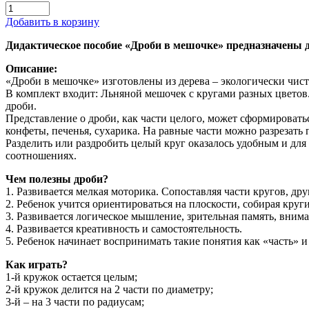
Добавить в корзину
Дидактическое пособие «Дроби в мешочке» предназначены дл
Описание:
«Дроби в мешочке» изготовлены из дерева – экологически чист
В комплект входит: Льняной мешочек с кругами разных цветов.
дроби.
Представление о дроби, как части целого, может сформировать
конфеты, печенья, сухарика. На равные части можно разрезать 
Разделить или раздробить целый круг оказалось удобным и для
соотношениях.
Чем полезны дроби?
1. Развивается мелкая моторика. Сопоставляя части кругов, дру
2. Ребенок учится ориентироваться на плоскости, собирая круги
3. Развивается логическое мышление, зрительная память, внима
4. Развивается креативность и самостоятельность.
5. Ребенок начинает воспринимать такие понятия как «часть» и
Как играть?
1-й кружок остается целым;
2-й кружок делится на 2 части по диаметру;
3-й – на 3 части по радиусам;