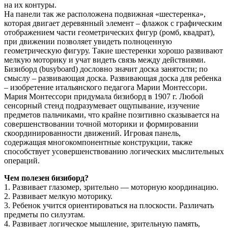
на их контуры.
На панели так же расположена подвижная «шестеренка»,
которая двигает деревянный элемент – флажок с графическим
отображением части геометрических фигур (ромб, квадрат),
при движении позволяет увидеть полноценную
геометрическую фигуру. Такие шестеренки хорошо развивают
мелкую моторику и учат видеть связь между действиями.
Бизиборд (busyboard) дословно значит доска занятости; по
смыслу – развивающая доска. Развивающая доска для ребенка
– изобретение итальянского педагога Марии Монтессори.
Мария Монтессори придумала бизиборд в 1907 г. Любой
сенсорный стенд подразумевает ощупывание, изучение
предметов пальчиками, что крайне позитивно сказывается на
совершенствовании точной моторики и формировании
скоординированности движений. Игровая панель,
содержащая многокомпонентные конструкции, также
способствует усовершенствованию логических мыслительных
операций.
Чем полезен бизиборд?
1. Развивает глазомер, зрительно — моторную координацию.
2. Развивает мелкую моторику.
3. Ребенок учится ориентироваться на плоскости. Различать
предметы по силуэтам.
4. Развивает логическое мышление, зрительную память,