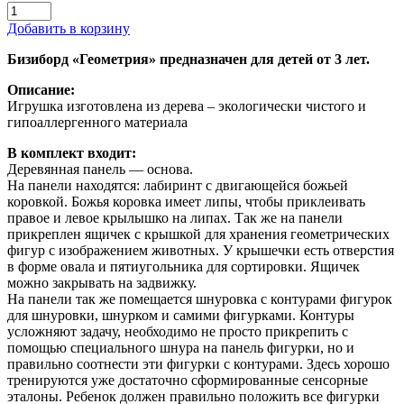
Добавить в корзину
Бизиборд «Геометрия» предназначен для детей от 3 лет.
Описание:
Игрушка изготовлена из дерева – экологически чистого и
гипоаллергенного материала
В комплект входит:
Деревянная панель — основа.
На панели находятся: лабиринт с двигающейся божьей
коровкой. Божья коровка имеет липы, чтобы приклеивать
правое и левое крылышко на липах. Так же на панели
прикреплен ящичек с крышкой для хранения геометрических
фигур с изображением животных. У крышечки есть отверстия
в форме овала и пятиугольника для сортировки. Ящичек
можно закрывать на задвижку.
На панели так же помещается шнуровка с контурами фигурок
для шнуровки, шнурком и самими фигурками. Контуры
усложняют задачу, необходимо не просто прикрепить с
помощью специального шнура на панель фигурки, но и
правильно соотнести эти фигурки с контурами. Здесь хорошо
тренируются уже достаточно сформированные сенсорные
эталоны. Ребенок должен правильно положить все фигурки